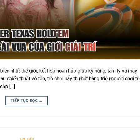
iến nhất thế giới, kết hợp hoàn hảo giữa kỹ năng, tâm lý và may
u chiến thuật vô tận, trò chơi này thu hút hàng triệu người chơi từ
cấp […]
TIẾP TỤC ĐỌC
→
TIN TỨC