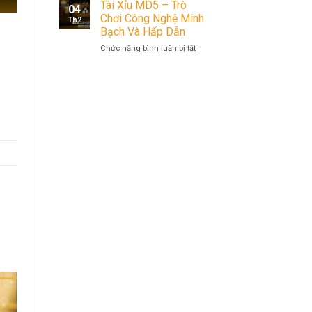
Thầu
Vua
Tài Xỉu MD5 – Trò
04
Là
Của
Chơi Công Nghệ Minh
Th2
Gì?
Giới
Bạch Và Hấp Dẫn
–
Giải
ở
Chức năng bình luận bị tắt
Trò
Trí
Tài
Chơi
Xỉu
Bài
MD5
Dân
–
Gian
Trò
Hấp
Chơi
Dẫn
Công
Của
Nghệ
HitClub
Minh
Bạch
Và
Hấp
Dẫn