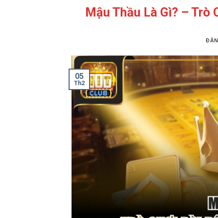
Mậu Thầu Là Gì? – Trò 
ĐĂN
05
Th2