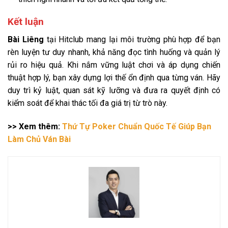
Kết luận
Bài Liêng
tại Hitclub mang lại môi trường phù hợp để bạn
rèn luyện tư duy nhanh, khả năng đọc tình huống và quản lý
rủi ro hiệu quả. Khi nắm vững luật chơi và áp dụng chiến
thuật hợp lý, bạn xây dựng lợi thế ổn định qua từng ván. Hãy
duy trì kỷ luật, quan sát kỹ lưỡng và đưa ra quyết định có
kiểm soát để khai thác tối đa giá trị từ trò này.
>> Xem thêm:
Thứ Tự Poker Chuẩn Quốc Tế Giúp Bạn
Làm Chủ Ván Bài