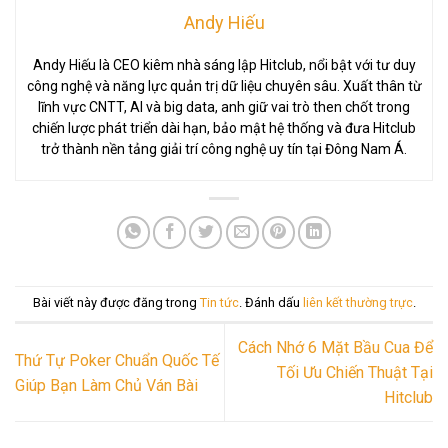
Andy Hiếu
Andy Hiếu là CEO kiêm nhà sáng lập Hitclub, nổi bật với tư duy
công nghệ và năng lực quản trị dữ liệu chuyên sâu. Xuất thân từ
lĩnh vực CNTT, AI và big data, anh giữ vai trò then chốt trong
chiến lược phát triển dài hạn, bảo mật hệ thống và đưa Hitclub
trở thành nền tảng giải trí công nghệ uy tín tại Đông Nam Á.
Bài viết này được đăng trong
Tin tức
. Đánh dấu
liên kết thường trực
.
Cách Nhớ 6 Mặt Bầu Cua Để
Thứ Tự Poker Chuẩn Quốc Tế
Tối Ưu Chiến Thuật Tại
Giúp Bạn Làm Chủ Ván Bài
Hitclub