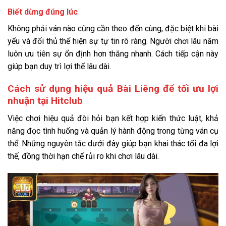
Biết dừng đúng lúc
Không phải ván nào cũng cần theo đến cùng, đặc biệt khi bài
yếu và đối thủ thể hiện sự tự tin rõ ràng. Người chơi lâu năm
luôn ưu tiên sự ổn định hơn thắng nhanh. Cách tiếp cận này
giúp bạn duy trì lợi thế lâu dài.
Cách sử dụng hiệu quả Bài Liêng để tối ưu lợi
nhuận tại Hitclub
Việc chơi hiệu quả đòi hỏi bạn kết hợp kiến thức luật, khả
năng đọc tình huống và quản lý hành động trong từng ván cụ
thể. Những nguyên tắc dưới đây giúp bạn khai thác tối đa lợi
thế, đồng thời hạn chế rủi ro khi chơi lâu dài.