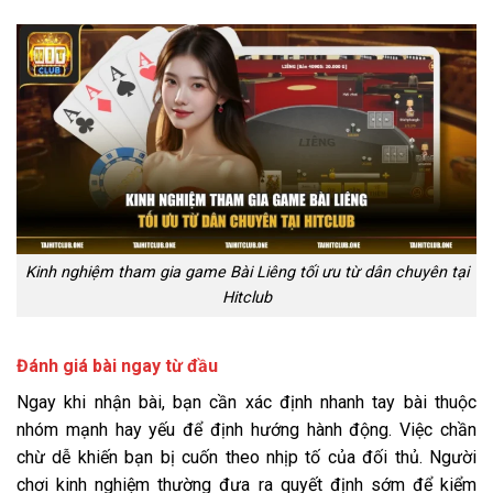
Kinh nghiệm tham gia game Bài Liêng tối ưu từ dân chuyên tại
Hitclub
Đánh giá bài ngay từ đầu
Ngay khi nhận bài, bạn cần xác định nhanh tay bài thuộc
nhóm mạnh hay yếu để định hướng hành động. Việc chần
chừ dễ khiến bạn bị cuốn theo nhịp tố của đối thủ. Người
chơi kinh nghiệm thường đưa ra quyết định sớm để kiểm