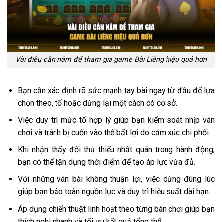
Vài điều cần nắm để tham gia game Bài Liêng hiệu quả hơn
Bạn cần xác định rõ sức mạnh tay bài ngay từ đầu để lựa
chọn theo, tố hoặc dừng lại một cách có cơ sở.
Việc duy trì mức tố hợp lý giúp bạn kiểm soát nhịp ván
chơi và tránh bị cuốn vào thế bất lợi do cảm xúc chi phối.
Khi nhận thấy đối thủ thiếu nhất quán trong hành động,
bạn có thể tận dụng thời điểm để tạo áp lực vừa đủ.
Với những ván bài không thuận lợi, việc dừng đúng lúc
giúp bạn bảo toàn nguồn lực và duy trì hiệu suất dài hạn.
Áp dụng chiến thuật linh hoạt theo từng bàn chơi giúp bạn
thích nghi nhanh và tối ưu kết quả tổng thể.