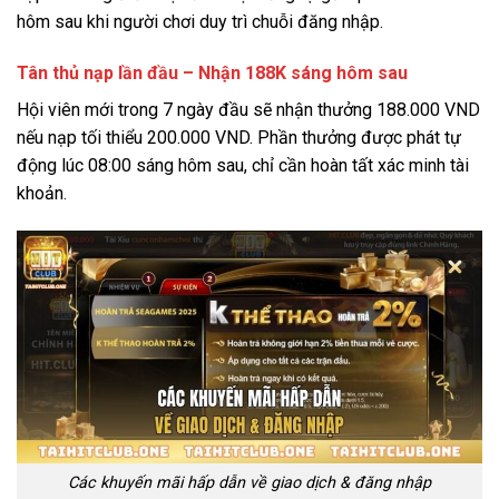
hôm sau khi người chơi duy trì chuỗi đăng nhập.
Tân thủ nạp lần đầu – Nhận 188K sáng hôm sau
Hội viên mới trong 7 ngày đầu sẽ nhận thưởng 188.000 VND
nếu nạp tối thiểu 200.000 VND. Phần thưởng được phát tự
động lúc 08:00 sáng hôm sau, chỉ cần hoàn tất xác minh tài
khoản.
Các khuyến mãi hấp dẫn về giao dịch & đăng nhập