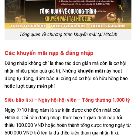
Tổng quan về chương trình khuyến mãi tại Hitclub
Các khuyến mãi nạp & đăng nhập
Đăng nhập không chỉ là thao tác đơn giản mà còn là cơ hội
nhận nhiều phần quà giá trị. Những
khuyến mãi
này hoạt
động tự động, đảm bảo ai cũng có cơ hội sở hữu hồng bao
hoặc lượt quay miễn phí.
Siêu bão lì xì – Ngày hội hội viên – Tổng thưởng 1.000 tỷ
Ngày 7/10 hằng năm là sự kiện được chờ đón nhất của
Hitclub. Chỉ cần đăng nhập, thực hiện 1 giao dịch nạp tối
thiểu 100.000 VND hoặc hoàn thành tổng cược trong ngày từ
500.000 VND trở lên là đủ điều kiện tham gia nhận lì xì.